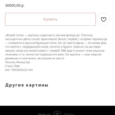
30000,00
р.
Купить
«Живой поток» — картина, созданная в технике флюид арт. Плотные,
насыщенные цвета: синий, коричневый, белый, голубой, с искрами перламутра
— сливаются в единый бурлящий поток. Это не просто краска — это живая река,
что несётся с неудержимой силой, пенится и бурлит. Именно так выглядят
эмоции, когда они захлёстывают с головой! Тебя куда-то уносит этим мощным
течением, и ты полностью отдаёшься его воле. Эта картина — сама энергия,
движение и сила жизни, застывшие на холсте.
Техника: Флюид Арт
Стиль: Лофт
wht: 1000x600x20 mm
Другие картины
Tilda
Made on