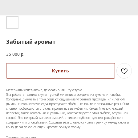
Забытый аромат
35 000
р.
Купить
Материалы:холст, акрил, декоративная штукатурка.
Эта работа в технике скульптурной живописи рождена из тумана и намёка.
Холодные, дымчатые тона создают ощущение утренней прохлады или лёгкой
дымки, сквозь которую едва проступают объёмные, почти призрачные розы. Они
словно пробуждаются ото сна, проявляясь из небытия. Каждый мазок, каждый
лепесток, такой осязаемый и реальный, контрастирует с этой зыбкой, воздушной
средой. Это не яркий всплеск эмоций, а тихое, глубокое чувство, рождённое в
созерцании и спокойствии. Создавая её, я словно стирала границу между сном и
явью, давая ускользающей красоте вечную форму.
Техника: Флюид Арт